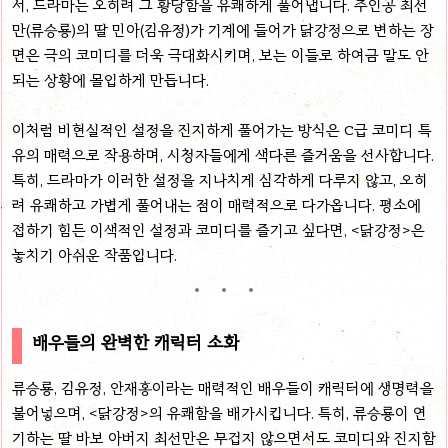
서, 드라마는 오히려 그 황당함을 유쾌하게 풀어냅니다. 주인공 최선
만(류승룡)의 딸 민아(김유정)가 기계에 들어가 닭강정으로 변하는 장
면은 극의 코미디를 더욱 극대화시키며, 보는 이들로 하여금 말도 안
되는 상황에 몰입하게 만듭니다.
이처럼 비현실적인 설정을 진지하게 풀어가는 방식은 C급 코미디 특
유의 매력으로 작용하며, 시청자들에게 색다른 즐거움을 선사합니다.
특히, 드라마가 이러한 설정을 지나치게 심각하게 다루지 않고, 오히
려 유쾌하고 가볍게 풀어내는 점이 매력적으로 다가옵니다. 평소에
접하기 힘든 이색적인 설정과 코미디를 즐기고 싶다면, <닭강정>은
놓치기 아쉬운 작품입니다.
배우들의 완벽한 캐릭터 소화
류승룡, 김유정, 안재홍이라는 매력적인 배우들이 캐릭터에 생명력을
불어넣으며, <닭강정>의 유쾌함을 배가시킵니다. 특히, 류승룡이 연
기하는 딸 바보 아버지 최선만은 무겁지 않으면서도 코미디와 진지함