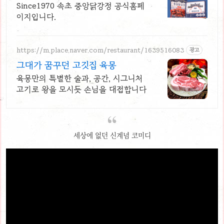
Since1970 속초 중앙닭강정 공식홈페
이지입니다.
https://m.place.naver.com/restaurant/1639516083
광고
그대가 꿈꾸던 고깃집 육몽
육몽만의 특별한 술과, 공간, 시그니처
고기로 왕을 모시듯 손님을 대접합니다
세상에 없던 신계념 코미디