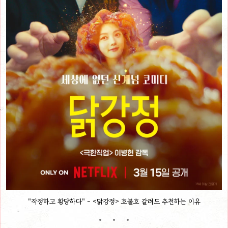
"작정하고 황당하다" - <닭강정> 호불호 갈려도 추천하는 이유