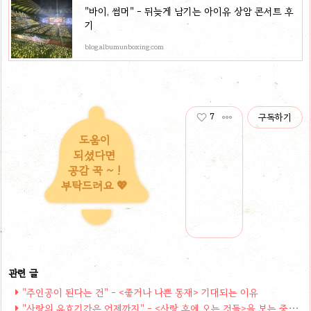
"바이, 썸머" - 뒤늦게 남기는 아이유 상암 콘서트 후
기
blog.albumunboxing.com
7
구독하기
도움이
되셨다면
공감 꾹 ~ !
부탁드려요 💖
"주인공이 된다는 건" - <좋거나 나쁜 동재> 기대되는 이유
"사랑의 유효기간은 언제까지" - <사랑 후에 오는 것들>을 보는 중입니다