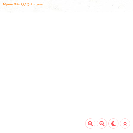
Mynem Skin 2.7.3
© Armynem