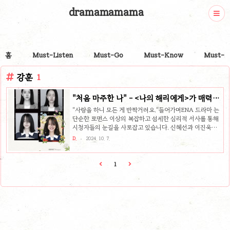
dramamamama
홈
Must-Listen
Must-Go
Must-Know
Must-P
강훈
1
"처음 마주한 나" - <나의 해리에게>가 매력적
인 이유
"사랑을 하니 모든 게 반짝거려요."들어가며ENA 드라마 는
단순한 로맨스 이상의 복잡하고 섬세한 심리적 서사를 통해
시청자들의 눈길을 사로잡고 있습니다. 신혜선과 이진욱이
주연을 맡아 그들의 연애와 내면의 갈등을 사실감 있게 그려
D.
2024. 10. 7.
내며, 드라마는 이중인격과 상실감, 그리고 사랑의 복잡한 감
정을 독특한 방식으로 풀어냅니다. 의 정지현 PD와 의 한가
람 작가가 손을 잡은 이 작품은 단순한 연애 드라마에서 한
1
걸음 더 나아가, 사랑과 상실, 그리고 자기 정체성을 찾아가
는 복잡한 이야기를 선보입니다.사랑과 미움, 그 사이에서 흔
들리는 주은호와 정현오주은호(신혜선 분)와 정현오(이진욱
분)의 관계는 8년간의 연애 후 결혼 문제로 인해 끝이 났습니
다. 하지만 이들의 관계는 그저 단절된 것만은 아닙니다. 서
로 미워하..