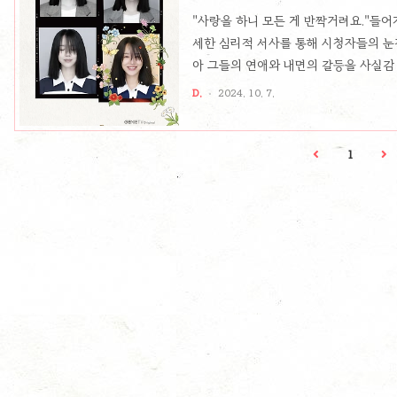
"사랑을 하니 모든 게 반짝거려요."들어
세한 심리적 서사를 통해 시청자들의 눈
아 그들의 연애와 내면의 갈등을 사실감
랑의 복잡한 감정을 독특한 방식으로 풀어
D.
2024. 10. 7.
이 작품은 단순한 연애 드라마에서 한 걸
가는 복잡한 이야기를 선보입니다.사랑과
(신혜선 분)와 정현오(이진욱 분)의 관계
1
지만 이들의 관계는 그저 단절된 것만은 