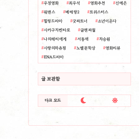
우정영화
최우석
영화추천
신예은
워맨스
베테랑2
트위스터스
힐링드라마
굿파트너
소년이온다
사카구치켄타로
글렌파월
나의해리에게
서동재
차승원
사랑의하츄핑
노벨문학상
영화리뷰
ENA드라마
글 보관함


다크 모드