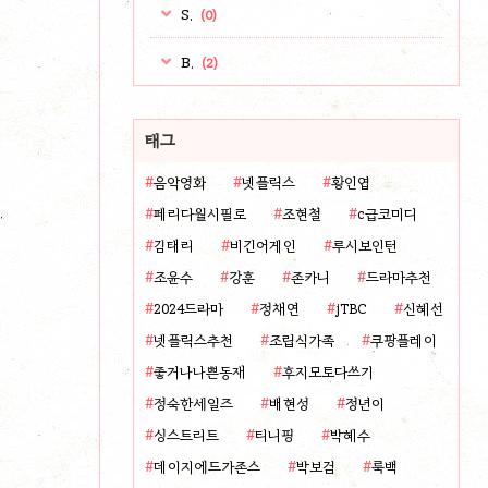
S.
(0)
B.
(2)
태그
음악영화
넷플릭스
황인엽
페리다월시필로
조현철
c급코미디
김태리
비긴어게인
루시보인턴
조윤수
강훈
존카니
드라마추천
2024드라마
정채연
jTBC
신혜선
넷플릭스추천
조립식가족
쿠팡플레이
좋거나나쁜동재
후지모토다쓰기
정숙한세일즈
배현성
정년이
싱스트리트
티니핑
박혜수
데이지에드가존스
박보검
룩백