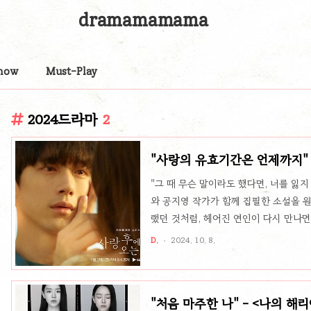
dramamamama
now
Must-Play
2024드라마
2
"사랑의 유효기간은 언제까지" 
"그 때 무슨 말이라도 했다면, 너를 잃
와 공지영 작가가 함께 집필한 소설을 원
랬던 것처럼, 헤어진 연인이 다시 만나
니다. 이세영과 사카구치 켄타로가 주연
D.
2024. 10. 8.
명 같은 사랑의 유효기간을 탐구하며, 
지를 매력적으로 풀어냈습니다.운명 같은
까?’라는 질문으로 시작합니다. 대학을 
"처음 마주한 나" - <나의 해
본으로 떠나고, 그곳에서 아오키 준고(사카