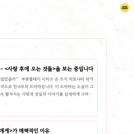
- <사랑 후에 오는 것들>을 보는 중입니다
지 않았을까" 쿠팡플레이 시리즈 은 츠지 히토나리 작가
작으로 한 6부작 드라마입니다. 이 드라마는 소설이 그
면서 펼쳐지는 사랑과 상실의 이야기를 섬세하게 그려냅
을 맡아 각각 최홍과 아오키 준고로 분한 이 드라마는 운
과거의 기억이 현재의 현실 속에서 어떻게 다시 살아나는
 사랑의 시작과 끝드라마 은 ‘운명 같은 사랑이 있을
졸업한 후 삶의 방향을 찾지 못하던 최홍(이세영 분)은 일
리에게>가 매력적인 이유
구치 켄타로 분)를 만..