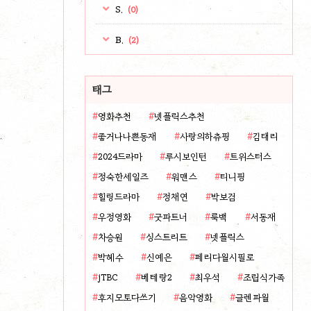
S.
(0)
B.
(2)
태그
영화추천
넷플릭스추천
좋거나나쁜동재
사랑의하츄핑
김태리
2024드라마
루시보인턴
트위스터스
정숙한세일즈
워맨스
티니핑
힐링드라마
정채연
박보검
우정영화
굿파트너
룩백
서동재
차승원
싱스트리트
넷플릭스
박혜수
신예은
페리다월시필로
jTBC
베테랑2
최우석
조립식가족
후지모토다쓰기
음악영화
글렌파월