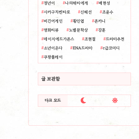
정년이
나의해리에게
배현성
사카구치켄타로
신혜선
조윤수
비긴어게인
황인엽
존카니
영화리뷰
노벨문학상
강훈
데이지에드가존스
조현철
드라마추천
소년이온다
ENA드라마
c급코미디
쿠팡플레이
글 보관함


다크 모드