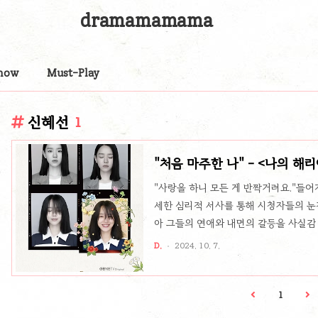
dramamamama
now
Must-Play
신혜선
1
"처음 마주한 나" - <나의 해
"사랑을 하니 모든 게 반짝거려요."들어
세한 심리적 서사를 통해 시청자들의 눈
아 그들의 연애와 내면의 갈등을 사실감
랑의 복잡한 감정을 독특한 방식으로 풀어
D.
2024. 10. 7.
이 작품은 단순한 연애 드라마에서 한 걸
가는 복잡한 이야기를 선보입니다.사랑과
(신혜선 분)와 정현오(이진욱 분)의 관계
1
지만 이들의 관계는 그저 단절된 것만은 