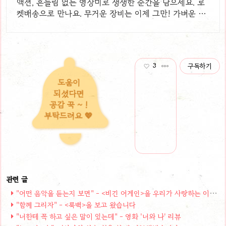
액션, 흔들림 없는 영상미로 생생한 순간을 담으세요. 로
켓배송으로 만나요. 무거운 장비는 이제 그만! 가벼운 액
션캠, 자유로운 촬영을 경험하세요.
3
구독하기
도움이
되셨다면
공감 꾹 ~ !
부탁드려요 💖
"어떤 음악을 듣는지 보면" - <비긴 어게인>을 우리가 사랑하는 이유
"함께 그리자" - <룩백>을 보고 왔습니다
"너한테 꼭 하고 싶은 말이 있는데" - 영화 '너와 나' 리뷰