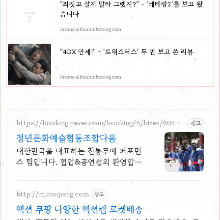
"죄짓고 살지 말라 그랬지?" - '베테랑2'를 보고 왔
습니다
drama.albumunboxing.com
"4DX 만세!" - '트위스터스' 두 번 보고 쓴 리뷰
drama.albumunboxing.com
https://booking.naver.com/booking/5/bizes/60581
광고
8
청년문화예술협동조합다움
대한민국을 대표하는 전통무예 퍼포먼
스 팀입니다. 협업&공연섭외 환영합니
다.
http://m.coupang.com
광고
액션 쿠팡 다양한 액션캠 로켓배송